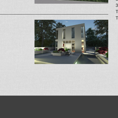
3
T
T